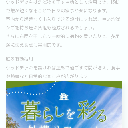
ウッドデッキは洗濯物を干す場所として活用でき、移動
距離が短くなることで日々の家事が楽になります。
室内から段差なく出入りできる設計にすれば、重い洗濯
かごを持ち運ぶ負担も軽減されるでしょう。
さらに布団を干したり一時的に荷物を置いたりと、多用
途に使える点も実用的です。
庭の有効活用
ウッドデッキを設ければ屋外で過ごす時間が増え、食事
や読書など日常的な楽しみが広がります。
子どもやペットが安全に遊べるスペースとしても活用で
き、家族とコミュニケーションを深めるのにも効果的で
す。
地面よりも一段高いため雑草や泥汚れの影響を受けにく
く、庭を清潔に保つのに役立ちます。