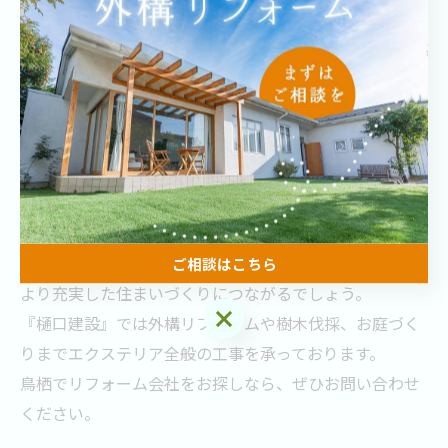
まとめ
ウッドデッキを設置することで、景観の向上・家事の効
率化・庭の有効活用といった多面的なメリットが得られ
ます。
暮らし方や家族構成に合わせて導入を検討することで、
ご相談はこちら
より充実した住まいづくりにつながるでしょう。
ご相談はこちら
『樋口建設』では外構リフォームや樹木伐採、お庭づく
りまでエクステリア全般の工事を承っております。
鳥栖でリフォーム会社をお探しなら、ぜひお問い合わせ
ください。