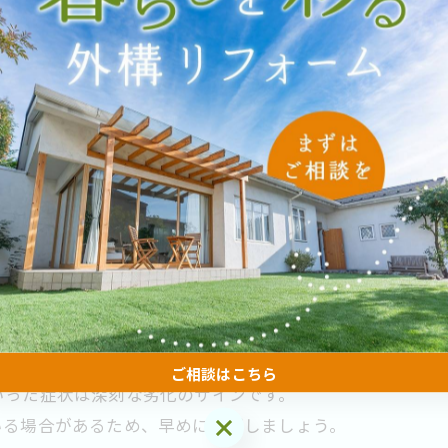
せしやすいでしょう。
とで、見た目や機能性を維持できます。
示すサインです。
れが大きくなった場合は交換が必要になることもあるため
着しやすくなります。
と、木材の腐食につながる可能性もあります。
浄剤を使うと効果的です。
ご相談はこちら
いった症状は深刻な劣化のサインです。
ご相談はこちら
いる場合があるため、早めに確認しましょう。